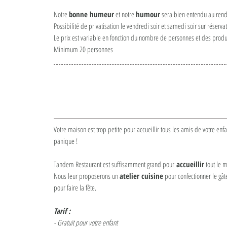
Notre
bonne humeur
et notre
humour
sera bien entendu au rend
Possibilité de privatisation le vendredi soir et samedi soir sur réservat
Le prix est variable en fonction du nombre de personnes et des prod
Minimum 20 personnes
nfants
Votre maison est trop petite pour accueillir tous les amis de votre en
panique !
Tandem Restaurant est suffisamment grand pour
accueillir
tout le 
Nous leur proposerons un
atelier cuisine
pour confectionner le gât
pour faire la fête.
Tarif :
- Gratuit pour votre enfant