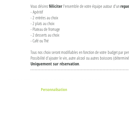
Vous désirez
féliciter
l'ensemble de votre équipe autour d'un
repa
- Apéritif
- 2 entrées au choix
- 2 plats au choix
- Plateau de fromage
- 2 desserts au choix
- Café ou Thé
Tous nos choix seront modifiables en fonction de votre budget par pe
Possibilité d'ajouter le vin, autre alcool ou autres boissons (déterminé
Uniquement sur réservation
.
P
Personnalisation
Nous travaillerons et élaborerons nos plats en
fonction de vos attentes. N'hésitez pas à nous
Se
émettre vos suggestions.
Tr
Sur 